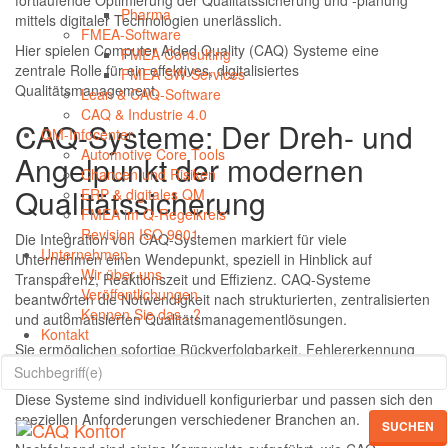
fortlaufende Optimierung der Qualitätssicherung und -planung
Pharma
mittels digitaler Technologien unerlässlich.
FMEA-Software
Hier spielen Computer Aided Quality (CAQ) Systeme eine
FMEA Consulting
zentrale Rolle für ein effektives, digitalisiertes
FMEA SW-Services
Qualitätsmanagement.
Lean & CAQ-Software
CAQ & Industrie 4.0
CAQ-Systeme: Der Dreh- und
QM-Infocenter
Automotive Core Tools
Angelpunkt der modernen
Chancen und Risiken
Qualitätssicherung
ERP & digitales QM
FMEA im Q-Regelkreis
Revision ISO 9001
Die Integration von CAQ-Systemen markiert für viele
Unternehmen
Unternehmen einen Wendepunkt, speziell in Hinblick auf
Wir über uns
Transparenz, Reaktionszeit und Effizienz. CAQ-Systeme
Veröffentlichungen
beantworten die Notwendigkeit nach strukturierten, zentralisierten
Kennen Sie das...?
und automatisierten Qualitätsmanagementlösungen.
Kontakt
Sie ermöglichen sofortige Rückverfolgbarkeit, Fehlererkennung
und -analyse sowie kontinuierliche Prozessoptimierung.
Diese Systeme sind individuell konfigurierbar und passen sich den
speziellen Anforderungen verschiedener Branchen an.
SUCHEN