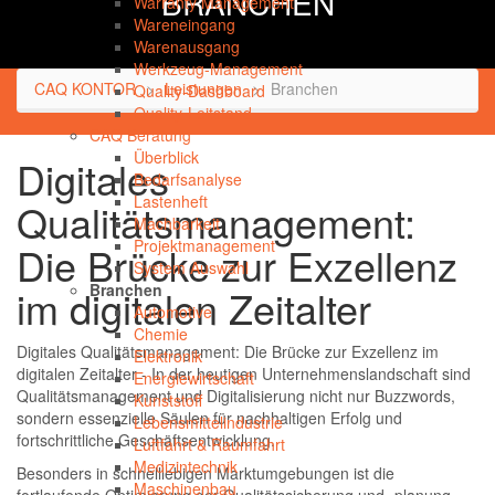
BRANCHEN
Warranty Management
Wareneingang
Warenausgang
Werkzeug-Management
CAQ KONTOR
Leistungen
Branchen
Quality-Dashboard
Quality-Leitstand
CAQ Beratung
Überblick
Digitales
Bedarfsanalyse
Lastenheft
Qualitätsmanagement:
Machbarkeit
Projektmanagement
Die Brücke zur Exzellenz
System Auswahl
Branchen
im digitalen Zeitalter
Automotive
Chemie
Digitales Qualitätsmanagement: Die Brücke zur Exzellenz im
Elektronik
digitalen Zeitalter - In der heutigen Unternehmenslandschaft sind
Energiewirtschaft
Qualitätsmanagement und Digitalisierung nicht nur Buzzwords,
Kunststoff
sondern essenzielle Säulen für nachhaltigen Erfolg und
Lebensmittelindustrie
fortschrittliche Geschäftsentwicklung.
Luftfahrt & Raumfahrt
Medizintechnik
Besonders in schnelllebigen Marktumgebungen ist die
Maschinenbau