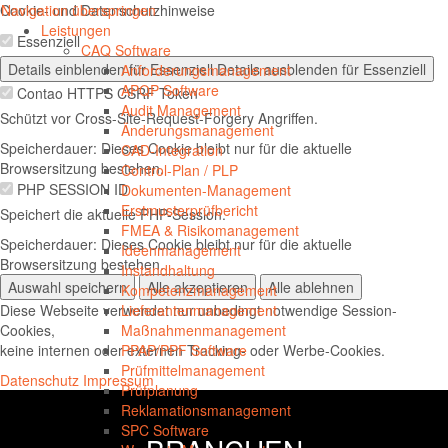
Cookie- und Datenschutzhinweise
Navigation überspringen
Navig
Leistungen
Essenziell
öffnen
CAQ Software
Details einblenden
für Essenziell
Details ausblenden
für Essenziell
Anforderungsmanagement
APQP Software
Contao HTTPS CSRF Token
Audit Management
Schützt vor Cross-Site-Request-Forgery Angriffen.
Änderungsmanagement
Speicherdauer:
Dieses Cookie bleibt nur für die aktuelle
CAD-Integration
Browsersitzung bestehen.
Control-Plan / PLP
PHP SESSION ID
Dokumenten-Management
Erstmusterprüfbericht
Speichert die aktuelle PHP-Session.
FMEA & Risikomanagement
Speicherdauer:
Dieses Cookie bleibt nur für die aktuelle
Ideenmanagement
Browsersitzung bestehen.
Instandhaltung
Auswahl speichern
Alle akzeptieren
Alle ablehnen
Kompetenzmanagement
Diese Webseite verwendet nur unbedingt notwendige Session-
Lieferantenmanagement
Cookies,
Maßnahmenmanagement
keine internen oder externen Tracking- oder Werbe-Cookies.
PPAP/PPF Software
Prüfmittelmanagement
Datenschutz
Impressum
Prüfplanung
Reklamationsmanagement
SPC Software